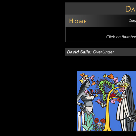
Copy
Click on thumbnai
David Salle
:
OverUnder