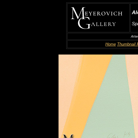
Al
Spr
Artw
Home
Thumbnail 